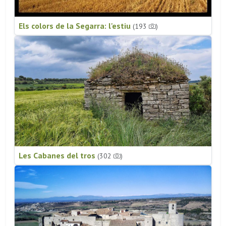
Els colors de la Segarra: l'estiu
(193
)
Les Cabanes del tros
(302
)