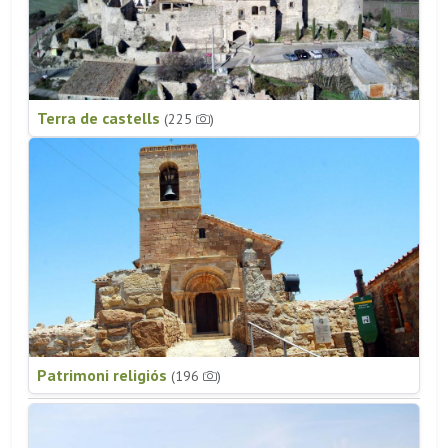
Terra de castells
(225
)
Patrimoni religiós
(196
)