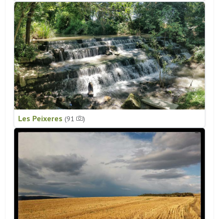
Les Peixeres
(91
)