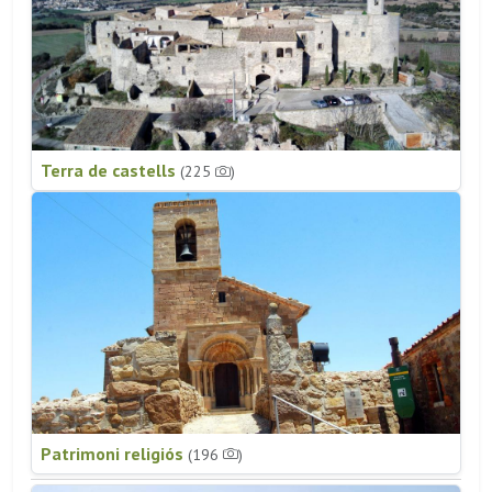
Terra de castells
(225
)
Patrimoni religiós
(196
)