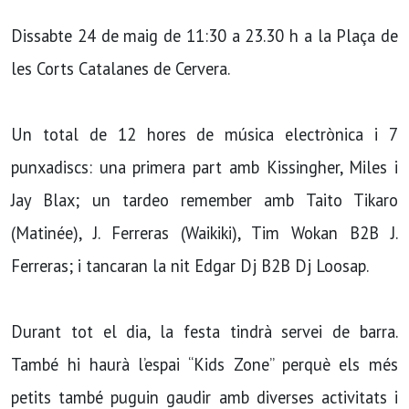
Dissabte 24 de maig de 11:30 a 23.30 h a la Plaça de
les Corts Catalanes de Cervera.
Un total de 12 hores de música electrònica i 7
punxadiscs: una primera part amb Kissingher, Miles i
Jay Blax; un tardeo remember amb Taito Tikaro
(Matinée), J. Ferreras (Waikiki), Tim Wokan B2B J.
Ferreras; i tancaran la nit Edgar Dj B2B Dj Loosap.
Durant tot el dia, la festa tindrà servei de barra.
També hi haurà l’espai “Kids Zone” perquè els més
petits també puguin gaudir amb diverses activitats i