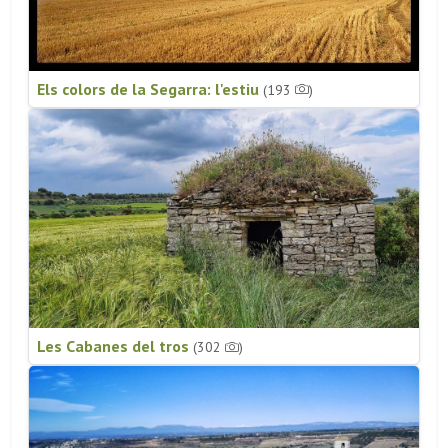
Els colors de la Segarra: l'estiu
(193
)
Les Cabanes del tros
(302
)