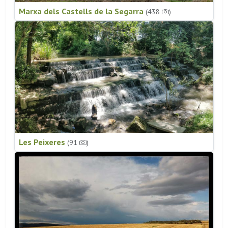
Marxa dels Castells de la Segarra
(438
)
Les Peixeres
(91
)