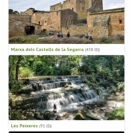
Marxa dels Castells de la Segarra
(438
)
Les Peixeres
(91
)