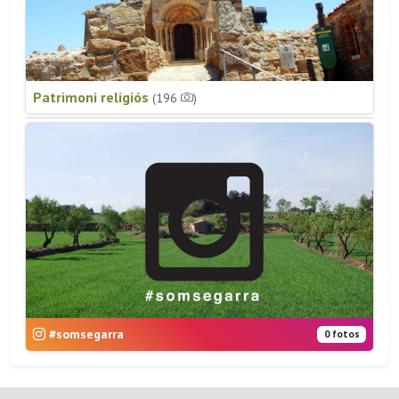
Patrimoni religiós
(196
)
#somsegarra
0 fotos