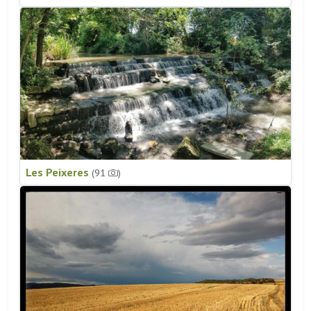
Les Peixeres
(91
)