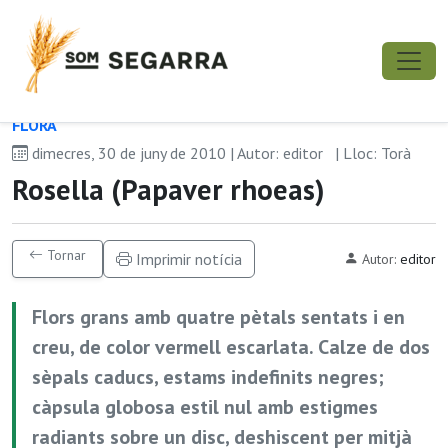
FLORA
dimecres, 30 de juny de 2010 | Autor: editor
| Lloc: Torà
Rosella (Papaver rhoeas)
Tornar
Imprimir notícia
Autor:
editor
Flors grans amb quatre pètals sentats i en
creu, de color vermell escarlata. Calze de dos
sèpals caducs, estams indefinits negres;
càpsula globosa estil nul amb estigmes
radiants sobre un disc, deshiscent per mitjà