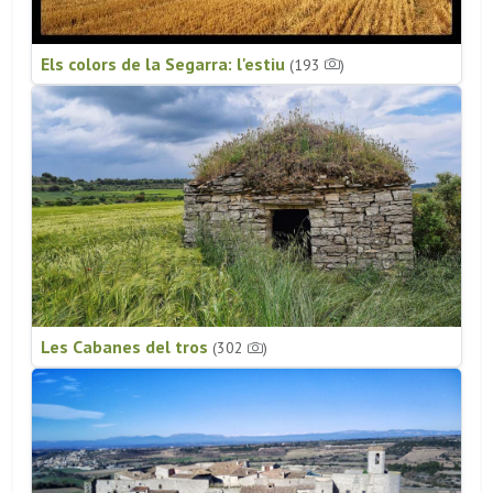
Els colors de la Segarra: l'estiu
(193
)
Les Cabanes del tros
(302
)