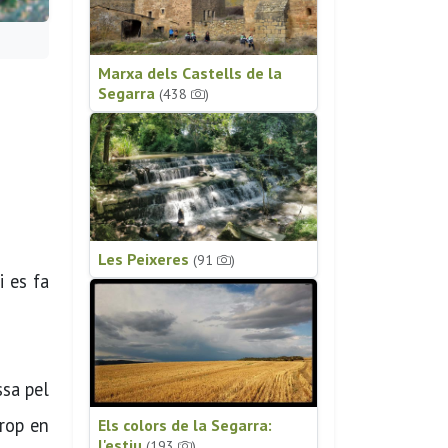
Marxa dels Castells de la
Segarra
(438
)
Les Peixeres
(91
)
i es fa
ssa pel
arop en
Els colors de la Segarra:
l'estiu
(193
)