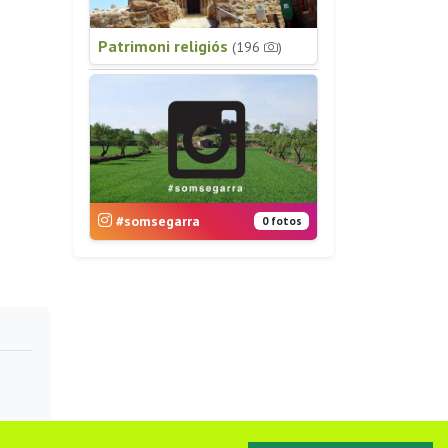
Patrimoni religiós
(196
)
#somsegarra
0 fotos