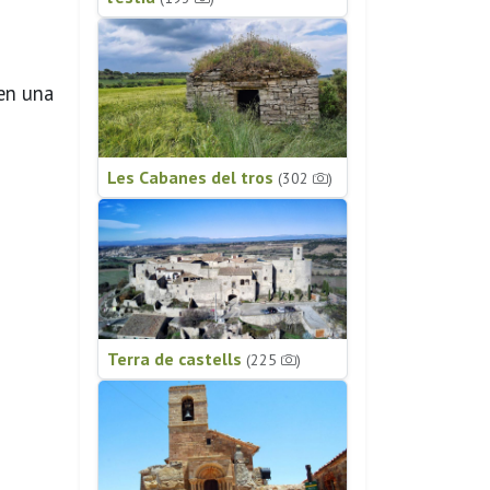
 en una
Les Cabanes del tros
(302
)
Terra de castells
(225
)