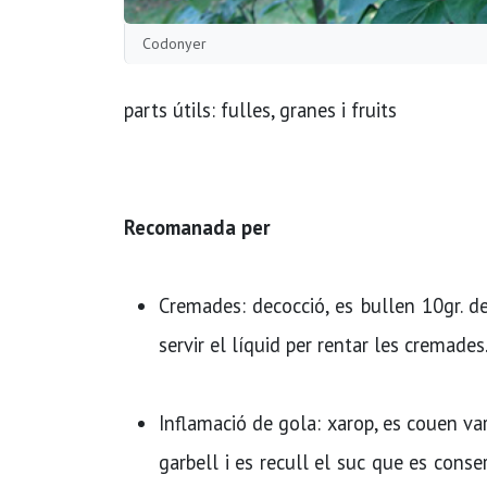
Codonyer
parts útils: fulles, granes i fruits
Recomanada per
Cremades: decocció, es bullen 10gr. d
servir el lí­quid per rentar les cremades
Inflamació de gola: xarop, es couen va
garbell i es recull el suc que es cons