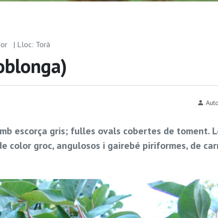
tor
| Lloc: Torà
oblonga)
Auto
 amb escorça gris; fulles ovals cobertes de toment. 
de color groc, angulosos i gairebé piriformes, de car