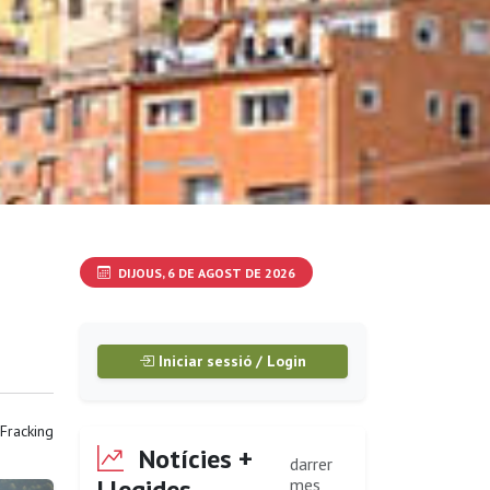
DIJOUS, 6 DE AGOST DE 2026
Iniciar sessió / Login
Fracking
Notícies +
darrer
Llegides
mes