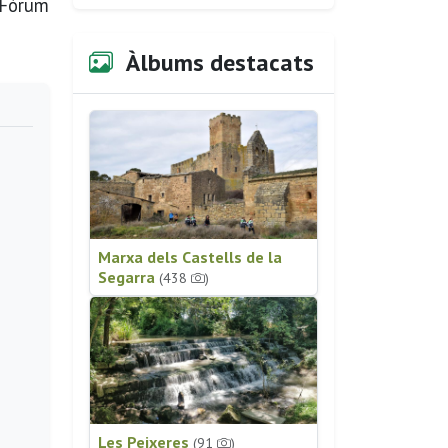
l Fòrum
Àlbums destacats
Marxa dels Castells de la
Segarra
(438
)
Les Peixeres
(91
)