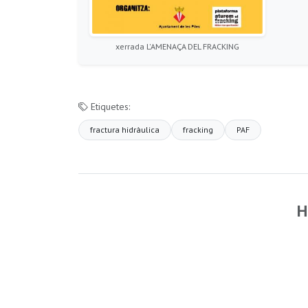
xerrada L'AMENAÇA DEL FRACKING
Etiquetes:
fractura hidràulica
fracking
PAF
H