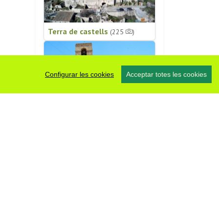
Terra de castells
(225
)
Configurar les cookies
Acceptar totes les cookies
Patrimoni religiós
(196
)
#somsegarra
0 fotos