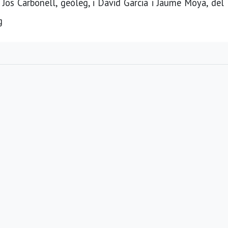
 Jos Carbonell, geòleg, i David Garcia i Jaume Moya, de
g