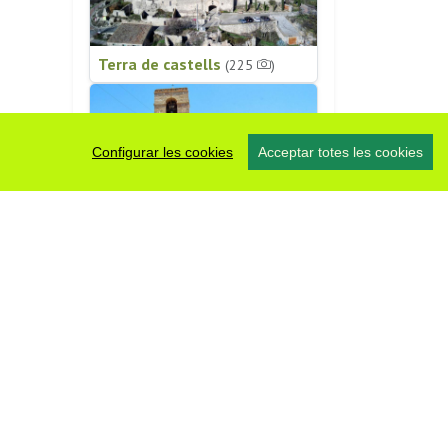
Terra de castells
(225
)
Configurar les cookies
Acceptar totes les cookies
Patrimoni religiós
(196
)
#somsegarra
0 fotos