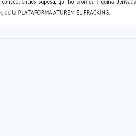
s conseqüències suposa, qui ho promou i quina derivada
Ester, de la PLATAFORMA ATUREM EL FRACKING.