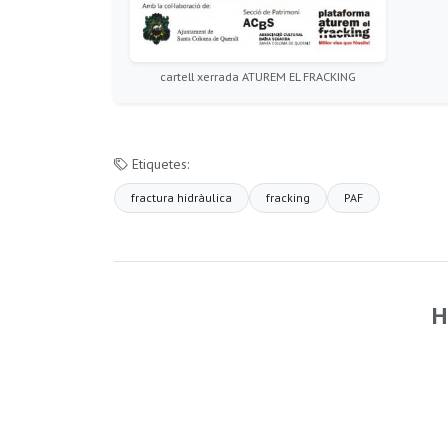
cartell xerrada ATUREM EL FRACKING
Etiquetes:
fractura hidràulica
fracking
PAF
H