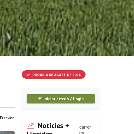
DIJOUS, 6 DE AGOST DE 2026
Iniciar sessió / Login
Fracking
Notícies +
darrer
Llegides
mes