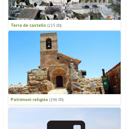
Terra de castells
(225
)
Patrimoni religiós
(196
)