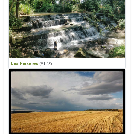
Les Peixeres
(91
)