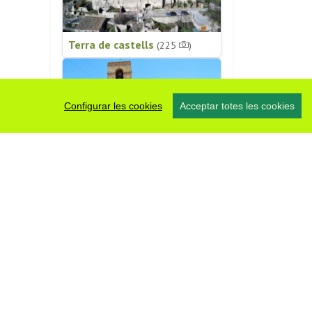
Terra de castells
(225
)
Configurar les cookies
Acceptar totes les cookies
Patrimoni religiós
(196
)
#somsegarra
0 fotos