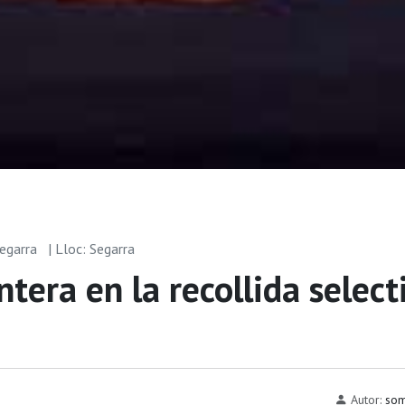
segarra
| Lloc: Segarra
tera en la recollida select
Autor:
som