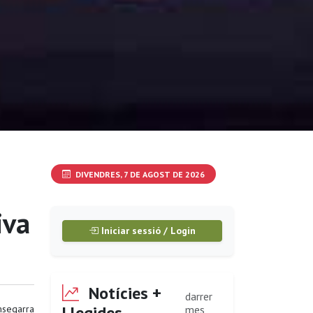
DIVENDRES, 7 DE AGOST DE 2026
iva
Iniciar sessió / Login
Notícies +
darrer
Llegides
segarra
mes