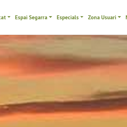
tat
Espai Segarra
Especials
Zona Usuari