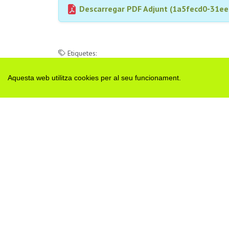
Descarregar PDF Adjunt (1a5fecd0-31e
Etiquetes:
residus
recoliida selectiva
segarra
Aquesta web utilitza cookies per al seu funcionament.
H