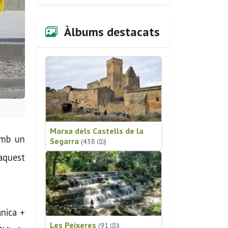
Àlbums destacats
Marxa dels Castells de la
amb un
Segarra
(438
)
 aquest
̀nica +
Les Peixeres
(91
)