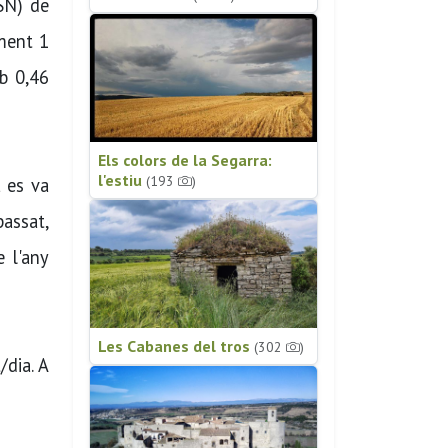
RSN) de
ament 1
mb 0,46
Els colors de la Segarra:
l'estiu
(193
)
a es va
passat,
 l'any
Les Cabanes del tros
(302
)
/dia. A