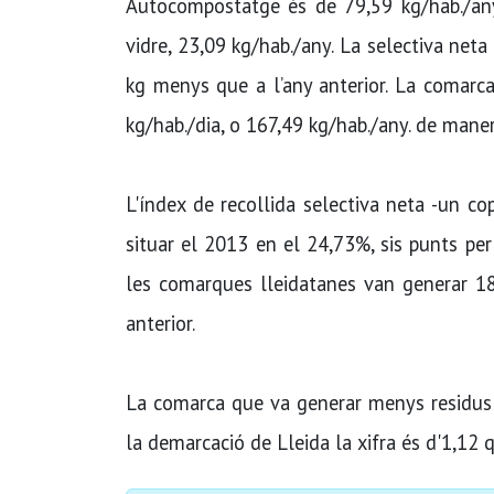
Autocompostatge és de 79,59 kg/hab./any
vidre, 23,09 kg/hab./any. La selectiva net
kg menys que a l’any anterior. La comarca a
kg/hab./dia, o 167,49 kg/hab./any. de maner
L'índex de recollida selectiva neta -un co
situar el 2013 en el 24,73%, sis punts per
les comarques lleidatanes van generar 1
anterior.
La comarca que va generar menys residus p
la demarcació de Lleida la xifra és d'1,12 qu