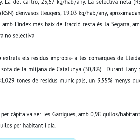
. La del cartró, 23,67 kg/hab./any. La selectiva neta (
a (RSN) d’envasos lleugers, 19,03 kg/hab./any, aproximad
mb l’índex més baix de fracció resta és la Segarra, a
a no selectiva.
p extrets els residus impropis- a les comarques de Lleid
 sota de la mitjana de Catalunya (30,8%) . Durant l'any 
81.029 tones de residus municipals, un 3,55% menys que
er càpita va ser les Garrigues, amb 0,98 quilos/habitant
ilos per habitant i dia.