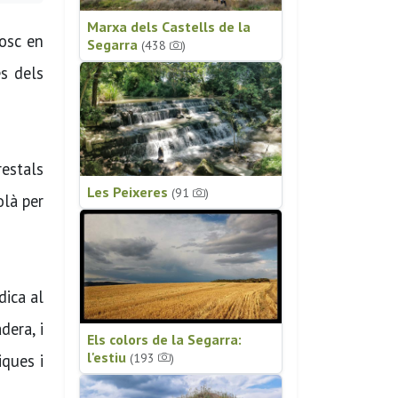
Marxa dels Castells de la
osc en
Segarra
(438
)
és dels
estals
Les Peixeres
(91
)
olà per
dica al
dera, i
Els colors de la Segarra:
l'estiu
(193
)
iques i