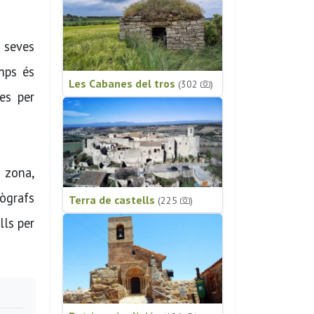
s seves
emps és
Les Cabanes del tros
(302
)
es per
a zona,
tògrafs
Terra de castells
(225
)
lls per