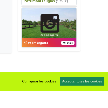
Patrimoni religiós
(196
)
#somsegarra
0 fotos
Configurar les cookies
Acceptar totes les cookies