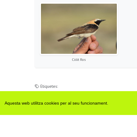
Còlit Ros
Etiquetes:
aus
crema controlada
pinós
Aquesta web utilitza cookies per al seu funcionament.
Notícia compartida originalment per:
viladetora.net