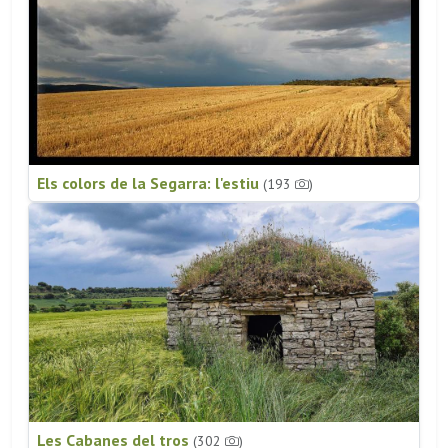
Els colors de la Segarra: l'estiu
(193
)
Les Cabanes del tros
(302
)