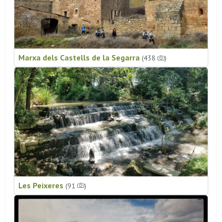
Marxa dels Castells de la Segarra
(438
)
Les Peixeres
(91
)