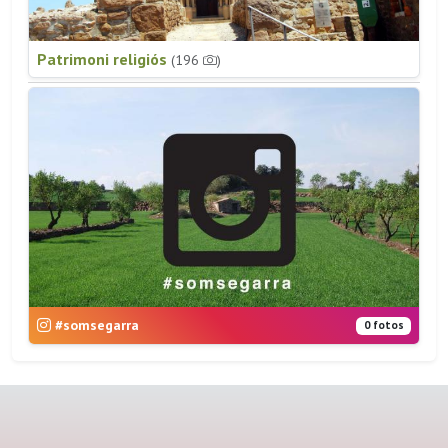
Patrimoni religiós
(196
)
#somsegarra
0 fotos