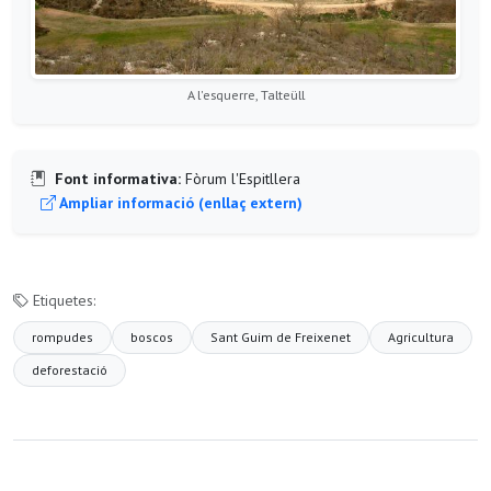
A l'esquerre, Talteüll
Font informativa:
Fòrum l'Espitllera
Ampliar informació (enllaç extern)
Etiquetes:
rompudes
boscos
Sant Guim de Freixenet
Agricultura
deforestació