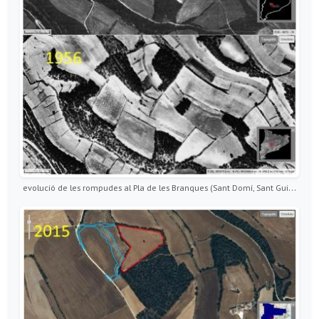
evolució de les rompudes al Pla de les Branques (Sant Domí, Sant Guim de Freixenet) 1956 - 2015