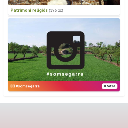
Patrimoni religiós
(196
)
#somsegarra
0 fotos