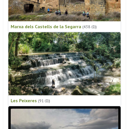
Marxa dels Castells de la Segarra
(438
)
Les Peixeres
(91
)