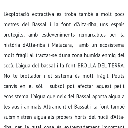
L’explotació extractiva es troba també a molt pocs
metres del Bassal i la font d’Alta-riba, uns espais
protegits, amb esdeveniments remarcables per la
història d’Alta-riba i Malacara, i amb un ecosistema
molt fràgil al tractar-se d’una zona humida enmig del
secà. L’aigua del bassal i la font BROLLA DEL TERRA.
No te brollador i el sistema és molt fràgil. Petits
canvis en el sòl i subsòl pot afectar aquest petit
ecosistema. L’aigua que neix del Bassal aporta aigua a
les aus i animals. Altrament el Bassal i la font també
subministren aigua als propers horts del nucli d’Alta-
riba, per la qual cosa és extremadament important