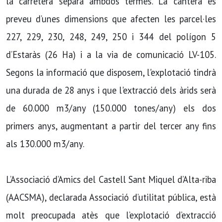
la carretera separa ambdós termes. La cantera es
preveu d’unes dimensions que afecten les parcel·les
227, 229, 230, 248, 249, 250 i 344 del polígon 5
d’Estaràs (26 Ha) i a la via de comunicació LV-105.
Segons la informació que disposem, l'explotació tindrà
una durada de 28 anys i que l'extracció dels àrids serà
de 60.000 m3/any (150.000 tones/any) els dos
primers anys, augmentant a partir del tercer any fins
als 130.000 m3/any.
L’Associació d’Amics del Castell Sant Miquel d’Alta-riba
(AACSMA), declarada Associació d’utilitat pública, està
molt preocupada atès que l’explotació d’extracció