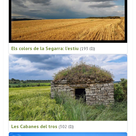
Els colors de la Segarra: l'estiu
(193
)
Les Cabanes del tros
(302
)