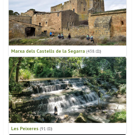
Marxa dels Castells de la Segarra
(438
)
Les Peixeres
(91
)