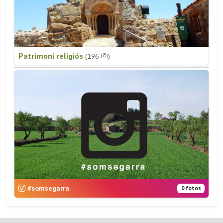
Patrimoni religiós
(196
)
#somsegarra
0 fotos