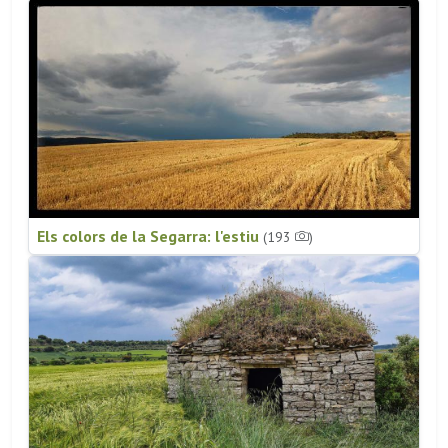
Els colors de la Segarra: l'estiu
(193
)