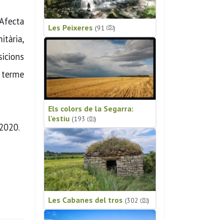
 Afecta
Les Peixeres
(91
)
tària,
icions
 terme
Els colors de la Segarra:
l'estiu
(193
)
 2020.
Les Cabanes del tros
(302
)