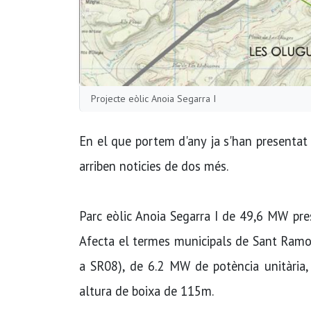
Projecte eòlic Anoia Segarra I
En el que portem d'any ja s'han presentat 2
arriben noticies de dos més.
Parc eòlic Anoia Segarra I de 49,6 MW pr
Afecta el termes municipals de Sant Ramon
a SR08), de 6.2 MW de potència unitàri
altura de boixa de 115m.