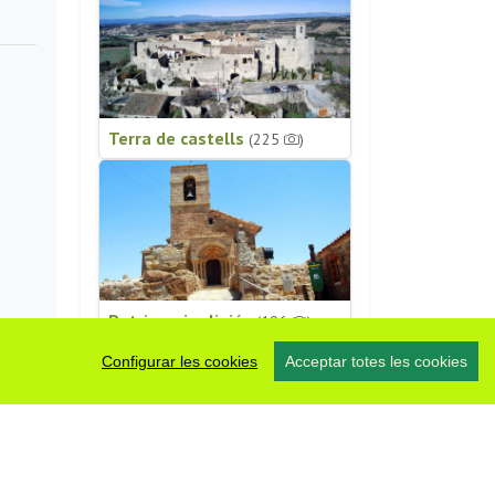
Terra de castells
(225
)
Patrimoni religiós
(196
)
Configurar les cookies
Acceptar totes les cookies