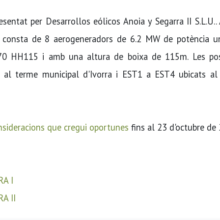
sentat per Desarrollos eólicos Anoia y Segarra II S.L.U..
 i consta de 8 aerogeneradors de 6.2 MW de potència uni
0 HH115 i amb una altura de boixa de 115m. Les pos
al terme municipal d'Ivorra i EST1 a EST4 ubicats al
nsideracions que cregui oportunes
fins al 23 d'octubre de
A I
A II