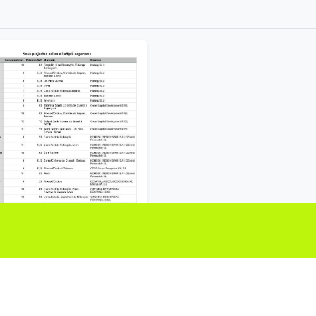
ació de projectes eòlics presentats