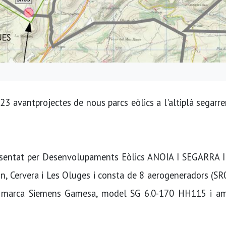
3 avantprojectes de nous parcs eòlics a l'altiplà segarre
esentat per Desenvolupaments Eòlics ANOIA I SEGARRA I S
, Cervera i Les Oluges i consta de 8 aerogeneradors (SR
a, marca Siemens Gamesa, model SG 6.0-170 HH115 i a