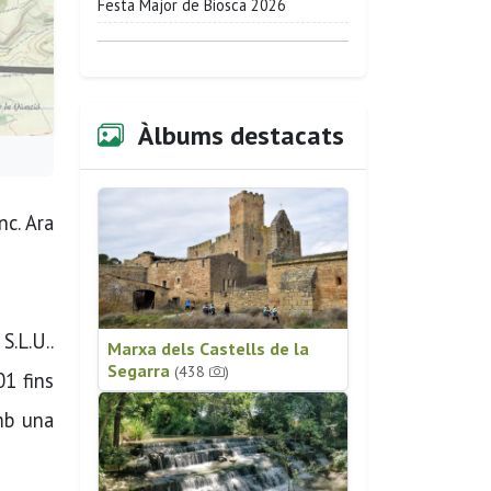
Festa Major de Biosca 2026
Àlbums destacats
nc. Ara
.L.U..
Marxa dels Castells de la
Segarra
(438
)
01 fins
mb una