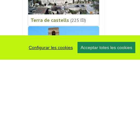
Terra de castells
(225
)
Configurar les cookies
Acceptar totes les cookies
Patrimoni religiós
(196
)
#somsegarra
0 fotos