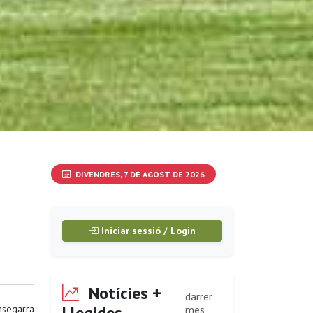
DIVENDRES, 7 DE AGOST DE 2026
Iniciar sessió / Login
Notícies +
darrer
Llegides
segarra
mes