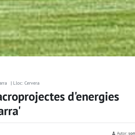
arra
| Lloc: Cervera
acroprojectes d'energies
arra'
Autor:
som