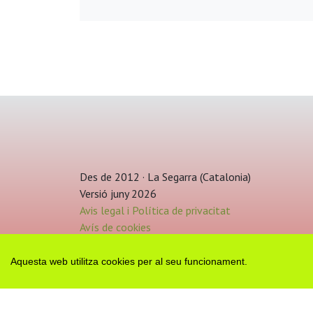
Des de 2012 · La Segarra (Catalonia)
Versió juny 2026
Avis legal i Política de privacitat
Avís de cookies
Edita consentiment de cookies
Mapa web
|
Contactar
Aquesta web utilitza cookies per al seu funcionament.
Realització:
cdnet