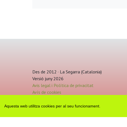
Des de 2012 · La Segarra (Catalonia)
Versió juny 2026
Avis legal i Política de privacitat
Avís de cookies
Edita consentiment de cookies
Mapa web
|
Contactar
Aquesta web utilitza cookies per al seu funcionament.
Realització:
cdnet