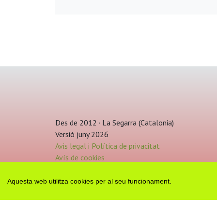
Des de 2012 · La Segarra (Catalonia)
Versió juny 2026
Avis legal i Política de privacitat
Avís de cookies
Edita consentiment de cookies
Mapa web
|
Contactar
Aquesta web utilitza cookies per al seu funcionament.
Realització:
cdnet