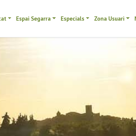
tat
Espai Segarra
Especials
Zona Usuari