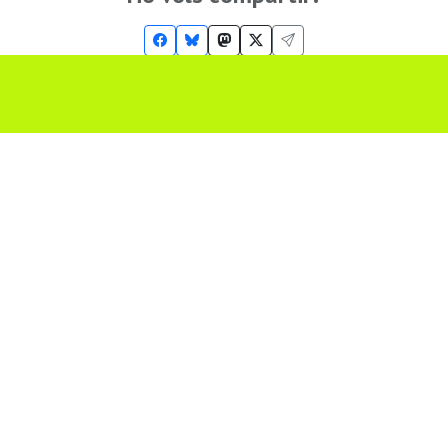
Troba'ns a les Xarxes