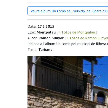
Veure àlbum Un tomb pel municipi de Ribera d'
Data:
17.5.2015
Lloc:
Montpalau
[
+ fotos de Montpalau
]
Autor:
Ramon Sunyer
[
+ fotos de Ramon Sunye
Inclosa a l'àlbum Un tomb pel municipi de Ribera 
Tema:
Turisme