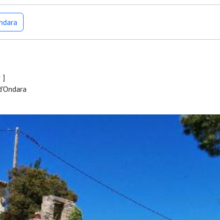
Ondara
r
]
d'Ondara