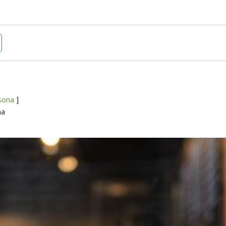
ssona
]
na