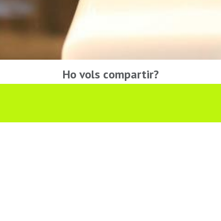
Ho vols compartir?
Troba'ns a les Xarxes