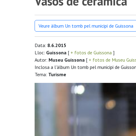
Vasos de ceràmica
Veure àlbum Un tomb pel municipi de Guissona
Data:
8.6.2015
Lloc:
Guissona
[
+ fotos de Guissona
]
Autor:
Museu Guissona
[
+ fotos de Museu Gui
Inclosa a l'àlbum Un tomb pel municipi de Guisso
Tema:
Turisme