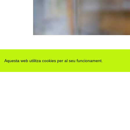
Aquesta web utilitza cookies per al seu funcionament.
Des de 2012 · La Segarra (Catalonia)
Versió juny 2026
Avis legal i Política de privacitat
Avís de cookies
Edita consentiment de cookies