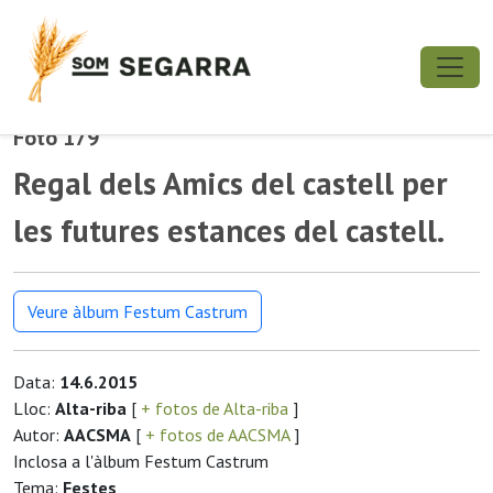
Foto 179
Regal dels Amics del castell per
les futures estances del castell.
Veure àlbum Festum Castrum
Data:
14.6.2015
Lloc:
Alta-riba
[
+ fotos de Alta-riba
]
Autor:
AACSMA
[
+ fotos de AACSMA
]
Inclosa a l'àlbum Festum Castrum
Tema:
Festes