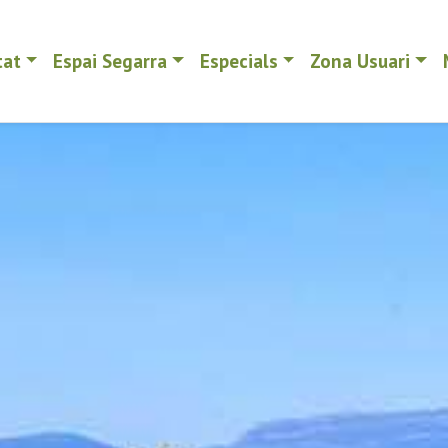
tat
Espai Segarra
Especials
Zona Usuari