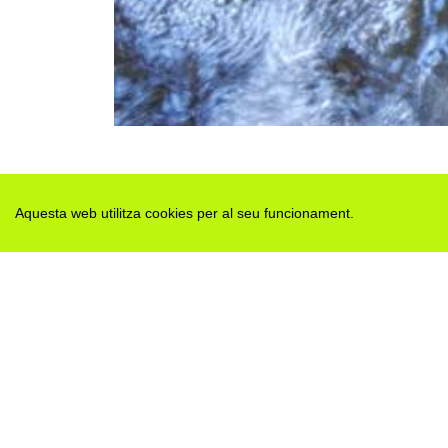
Aquesta web utilitza cookies per al seu funcionament.
Des de 2012 · La Segarra (Catalonia)
Versió juny 2026
Avis legal i Política de privacitat
Avís de cookies
Edita consentiment de cookies