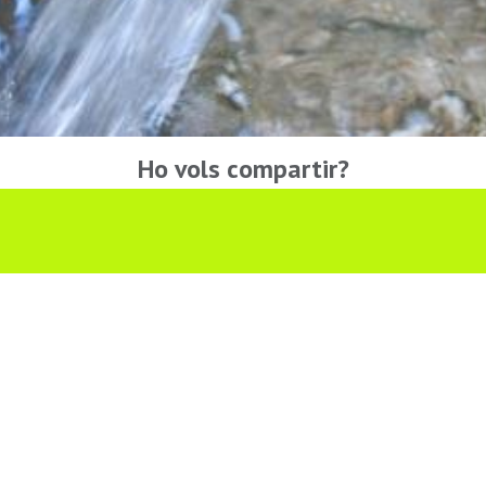
Ho vols compartir?
Troba'ns a les Xarxes