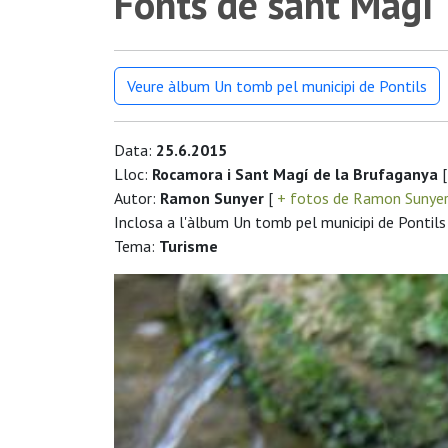
Fonts de sant Magí
Veure àlbum Un tomb pel municipi de Pontils
Data:
25.6.2015
Lloc:
Rocamora i Sant Magí de la Brufaganya
[
Autor:
Ramon Sunyer
[
+ fotos de Ramon Sunye
Inclosa a l'àlbum Un tomb pel municipi de Pontils
Tema:
Turisme