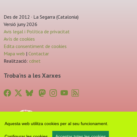
Des de 2012 · La Segarra (Catalonia)
Versió juny 2026
Avis legal i Política de privacitat
Avís de cookies
Edita consentiment de cookies
Mapa web
|
Contactar
Realització:
cdnet
Troba'ns a les Xarxes
Aquesta web utilitza cookies per al seu funcionament.
Configurar les cookies
Acceptar totes les cookies