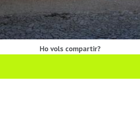
Ho vols compartir?
Troba'ns a les Xarxes