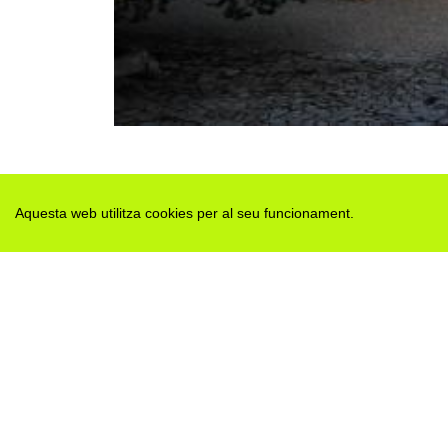
Aquesta web utilitza cookies per al seu funcionament.
Des de 2012 · La Segarra (Catalonia)
Versió juny 2026
Avis legal i Política de privacitat
Avís de cookies
Edita consentiment de cookies