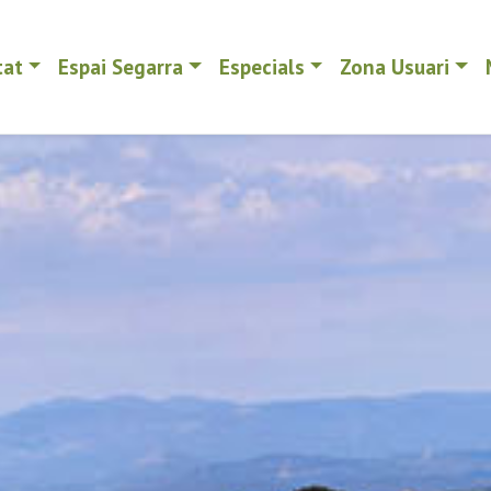
tat
Espai Segarra
Especials
Zona Usuari