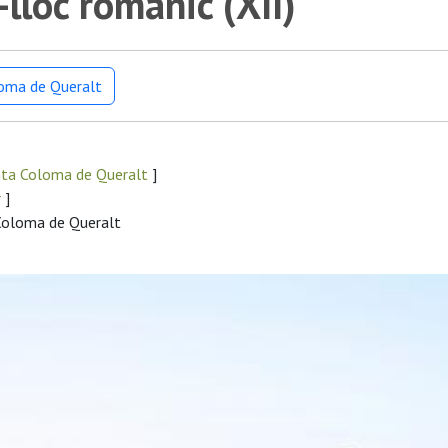
lloc romànic (XII)
loma de Queralt
nta Coloma de Queralt
]
r
]
 Coloma de Queralt