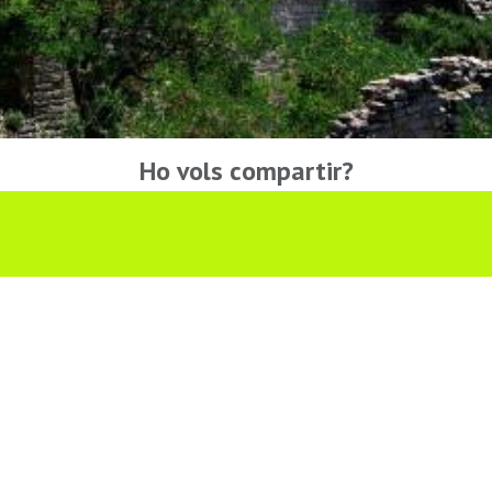
Ho vols compartir?
Troba'ns a les Xarxes