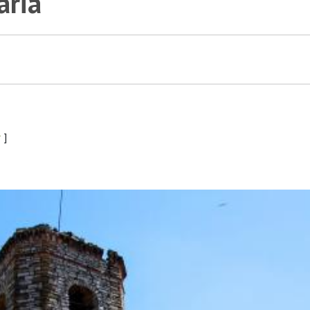
aria
r
]