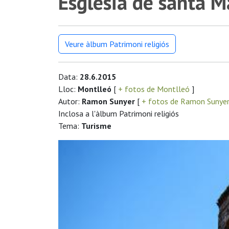
Església de santa M
Veure àlbum Patrimoni religiós
Data:
28.6.2015
Lloc:
Montlleó
[
+ fotos de Montlleó
]
Autor:
Ramon Sunyer
[
+ fotos de Ramon Sunye
Inclosa a l'àlbum Patrimoni religiós
Tema:
Turisme