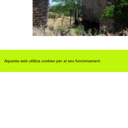
Aquesta web utilitza cookies per al seu funcionament.
Des de 2012 · La Segarra (Catalonia)
Versió juny 2026
Avis legal i Política de privacitat
Avís de cookies
Edita consentiment de cookies