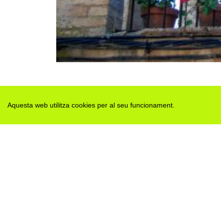
Aquesta web utilitza cookies per al seu funcionament.
Des de 2012 · La Segarra (Catalonia)
Versió juny 2026
Avis legal i Política de privacitat
Avís de cookies
Edita consentiment de cookies