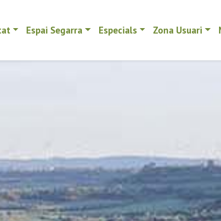
tat
Espai Segarra
Especials
Zona Usuari