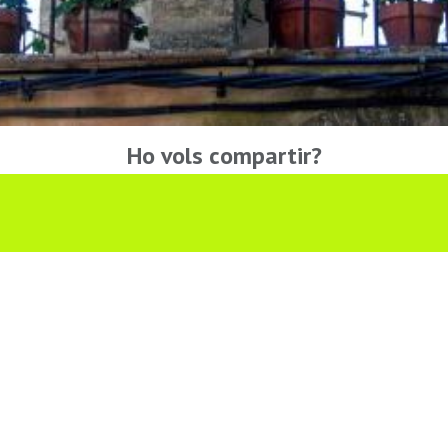
Ho vols compartir?
Troba'ns a les Xarxes