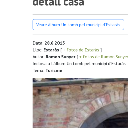
detall casa
Veure àlbum Un tomb pel municipi d'Estaràs
Data:
28.6.2015
Lloc:
Estaràs
[
+ fotos de Estaràs
]
Autor:
Ramon Sunyer
[
+ fotos de Ramon Sunye
Inclosa a l'àlbum Un tomb pel municipi d'Estaràs
Tema:
Turisme