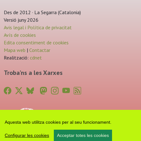
Des de 2012 · La Segarra (Catalonia)
Versió juny 2026
Avis legal i Política de privacitat
Avís de cookies
Edita consentiment de cookies
Mapa web
|
Contactar
Realització:
cdnet
Troba'ns a les Xarxes
Aquesta web utilitza cookies per al seu funcionament.
Configurar les cookies
Acceptar totes les cookies