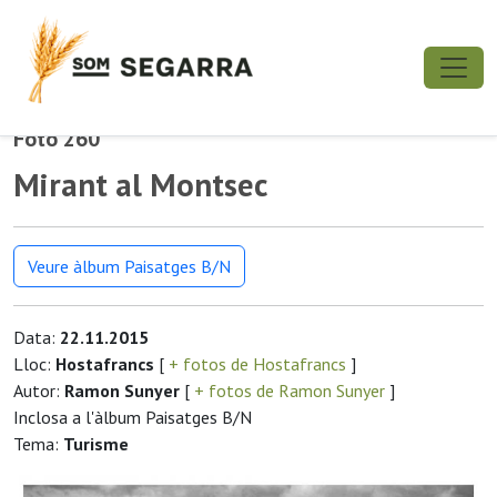
Foto 260
Mirant al Montsec
Veure àlbum Paisatges B/N
Data:
22.11.2015
Lloc:
Hostafrancs
[
+ fotos de Hostafrancs
]
Autor:
Ramon Sunyer
[
+ fotos de Ramon Sunyer
]
Inclosa a l'àlbum Paisatges B/N
Tema:
Turisme