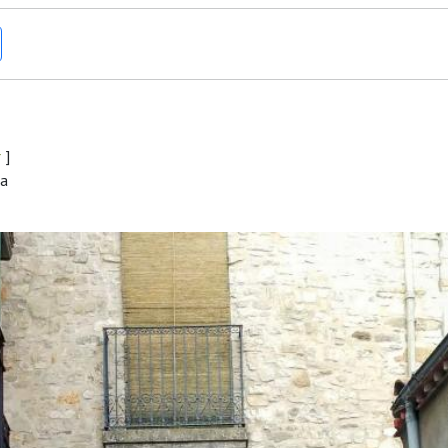
r
]
ra