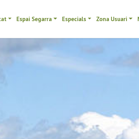
tat
Espai Segarra
Especials
Zona Usuari