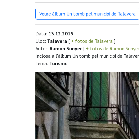
Veure àlbum Un tomb pel municipi de Talavera
Data:
13.12.2015
Lloc:
Talavera
[
+ fotos de Talavera
]
Autor:
Ramon Sunyer
[
+ fotos de Ramon Sunye
Inclosa a l'àlbum Un tomb pel municipi de Talave
Tema:
Turisme