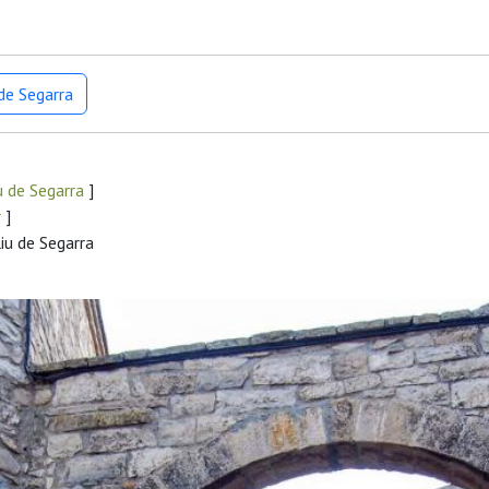
de Segarra
u de Segarra
]
r
]
iu de Segarra