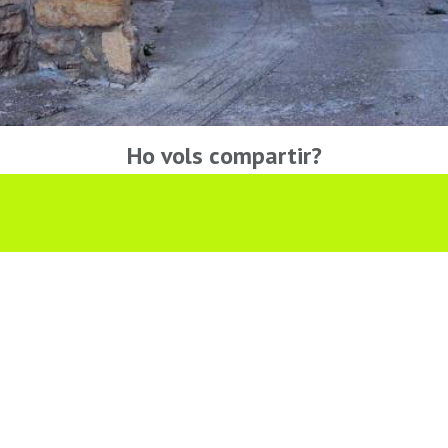
Ho vols compartir?
Troba'ns a les Xarxes