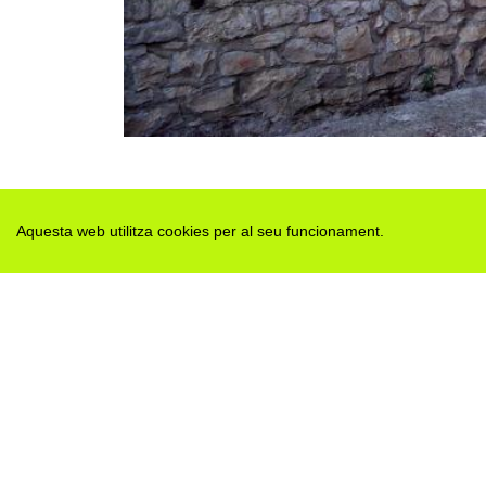
Aquesta web utilitza cookies per al seu funcionament.
Des de 2012 · La Segarra (Catalonia)
Versió juny 2026
Avis legal i Política de privacitat
Avís de cookies
Edita consentiment de cookies