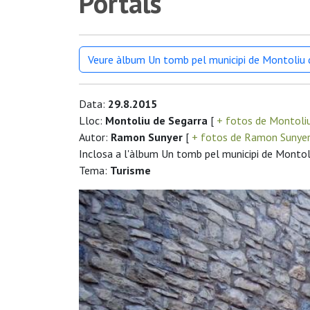
Portals
Veure àlbum Un tomb pel municipi de Montoliu 
Data:
29.8.2015
Lloc:
Montoliu de Segarra
[
+ fotos de Montoli
Autor:
Ramon Sunyer
[
+ fotos de Ramon Sunye
Inclosa a l'àlbum Un tomb pel municipi de Montol
Tema:
Turisme