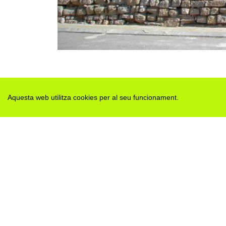
Aquesta web utilitza cookies per al seu funcionament.
Des de 2012 · La Segarra (Catalonia)
Versió juny 2026
Avis legal i Política de privacitat
Avís de cookies
Edita consentiment de cookies
Mapa web
|
Contactar