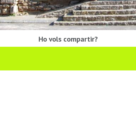
Ho vols compartir?
Troba'ns a les Xarxes