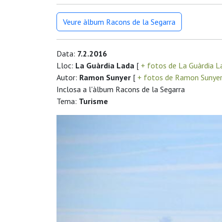
Veure àlbum Racons de la Segarra
Data:
7.2.2016
Lloc:
La Guàrdia Lada
[
+ fotos de La Guàrdia 
Autor:
Ramon Sunyer
[
+ fotos de Ramon Sunye
Inclosa a l'àlbum Racons de la Segarra
Tema:
Turisme