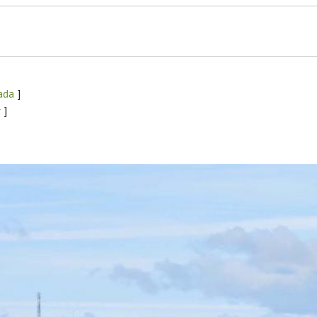
Lada
]
r
]