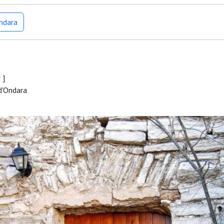
Ondara
r
]
d'Ondara