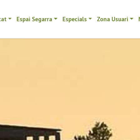
tat
Espai Segarra
Especials
Zona Usuari