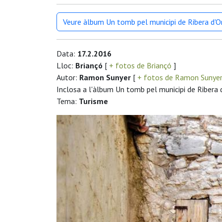
Veure àlbum Un tomb pel municipi de Ribera d'
Data:
17.2.2016
Lloc:
Briançó
[
+ fotos de Briançó
]
Autor:
Ramon Sunyer
[
+ fotos de Ramon Sunye
Inclosa a l'àlbum Un tomb pel municipi de Ribera 
Tema:
Turisme