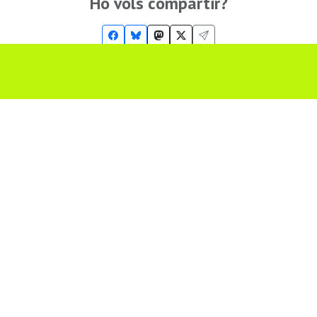
Ho vols compartir?
Troba'ns a les Xarxes