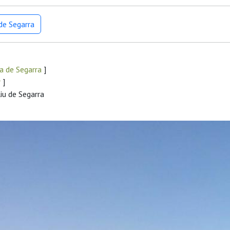
de Segarra
a de Segarra
]
r
]
iu de Segarra