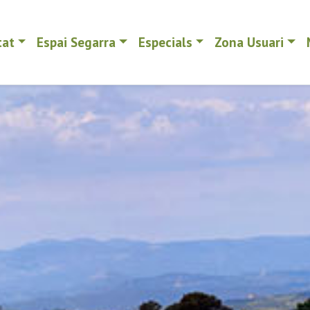
tat
Espai Segarra
Especials
Zona Usuari