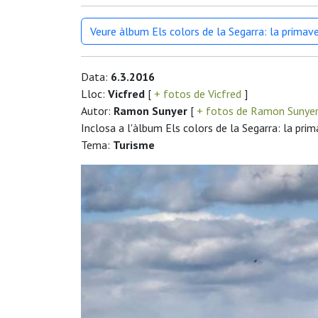
Veure àlbum Els colors de la Segarra: la primav
Data:
6.3.2016
Lloc:
Vicfred
[
+ fotos de Vicfred
]
Autor:
Ramon Sunyer
[
+ fotos de Ramon Sunye
Inclosa a l'àlbum Els colors de la Segarra: la pri
Tema:
Turisme