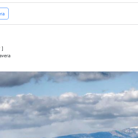
era
r
]
mavera