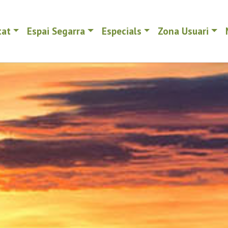
tat
Espai Segarra
Especials
Zona Usuari