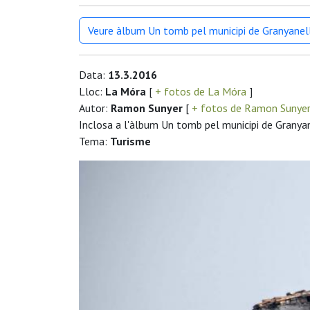
Veure àlbum Un tomb pel municipi de Granyanel
Data:
13.3.2016
Lloc:
La Móra
[
+ fotos de La Móra
]
Autor:
Ramon Sunyer
[
+ fotos de Ramon Sunye
Inclosa a l'àlbum Un tomb pel municipi de Granya
Tema:
Turisme