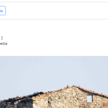
la
r
]
nella