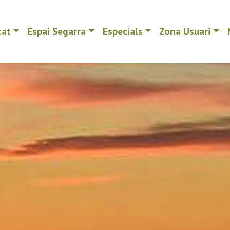
tat
Espai Segarra
Especials
Zona Usuari