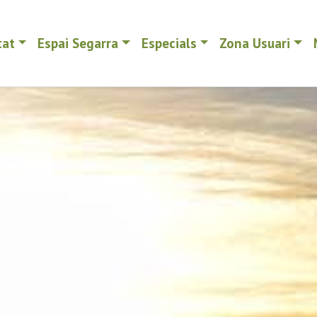
tat
Espai Segarra
Especials
Zona Usuari