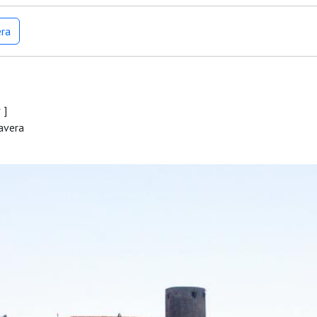
era
r
]
mavera