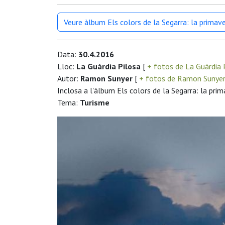
Veure àlbum Els colors de la Segarra: la primav
Data:
30.4.2016
Lloc:
La Guàrdia Pilosa
[
+ fotos de La Guàrdia 
Autor:
Ramon Sunyer
[
+ fotos de Ramon Sunye
Inclosa a l'àlbum Els colors de la Segarra: la pri
Tema:
Turisme