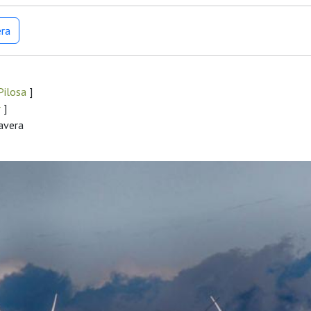
era
Pilosa
]
r
]
mavera