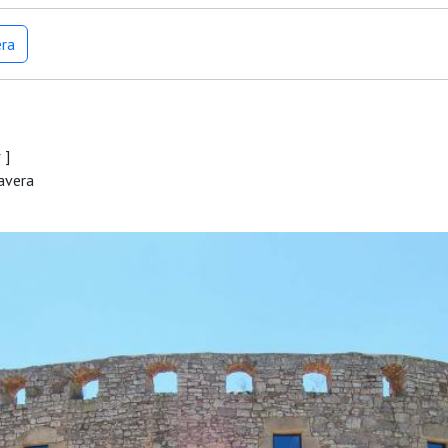
era
r
]
mavera