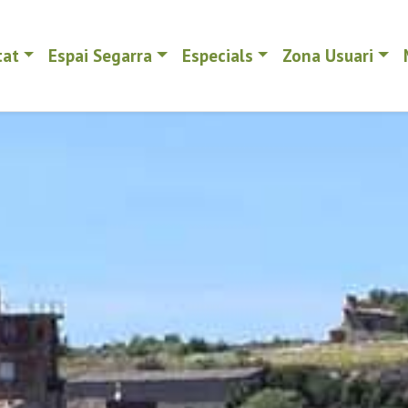
tat
Espai Segarra
Especials
Zona Usuari