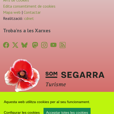
Avís de cookies
Edita consentiment de cookies
Mapa web
|
Contactar
Realització:
cdnet
Troba'ns a les Xarxes
Aquesta web utilitza cookies per al seu funcionament.
Configurar les cookies
Acceptar totes les cookies