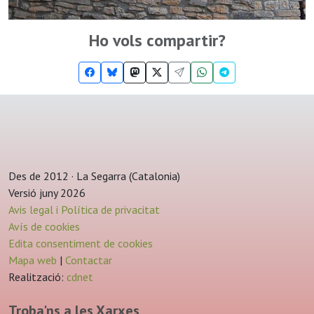
Ho vols compartir?
Des de 2012 · La Segarra (Catalonia)
Versió juny 2026
Avis legal i Política de privacitat
Avís de cookies
Edita consentiment de cookies
Mapa web
|
Contactar
Realització:
cdnet
Troba'ns a les Xarxes