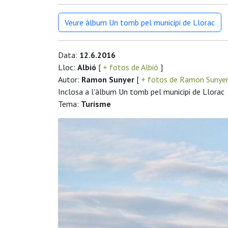
Veure àlbum Un tomb pel municipi de Llorac
Data:
12.6.2016
Lloc:
Albió
[
+ fotos de Albió
]
Autor:
Ramon Sunyer
[
+ fotos de Ramon Sunye
Inclosa a l'àlbum Un tomb pel municipi de Llorac
Tema:
Turisme