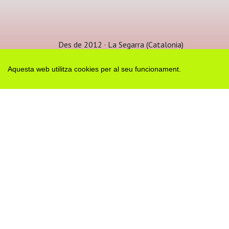
Des de 2012 · La Segarra (Catalonia)
Versió juny 2026
Avis legal i Política de privacitat
Aquesta web utilitza cookies per al seu funcionament.
Avís de cookies
Edita consentiment de cookies
Mapa web
|
Contactar
Realització:
cdnet