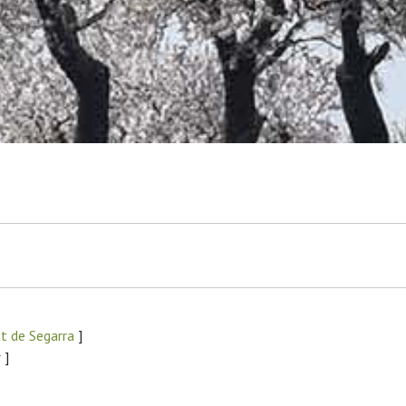
t de Segarra
]
r
]