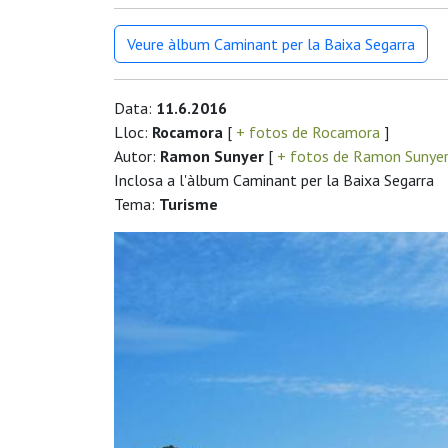
Veure àlbum Caminant per la Baixa Segarra
Data:
11.6.2016
Lloc:
Rocamora
[
+ fotos de Rocamora
]
Autor:
Ramon Sunyer
[
+ fotos de Ramon Sunye
Inclosa a l'àlbum Caminant per la Baixa Segarra
Tema:
Turisme