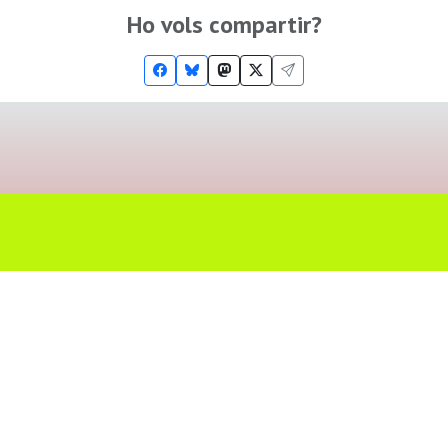
Ho vols compartir?
Troba'ns a les Xarxes