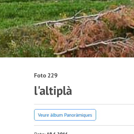
Foto 229
l'altiplà
Veure àlbum Panoràmiques