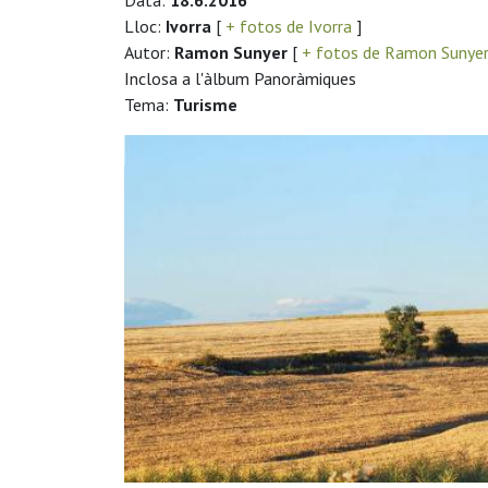
Data:
18.6.2016
Lloc:
Ivorra
[
+ fotos de Ivorra
]
Autor:
Ramon Sunyer
[
+ fotos de Ramon Sunye
Inclosa a l'àlbum Panoràmiques
Tema:
Turisme