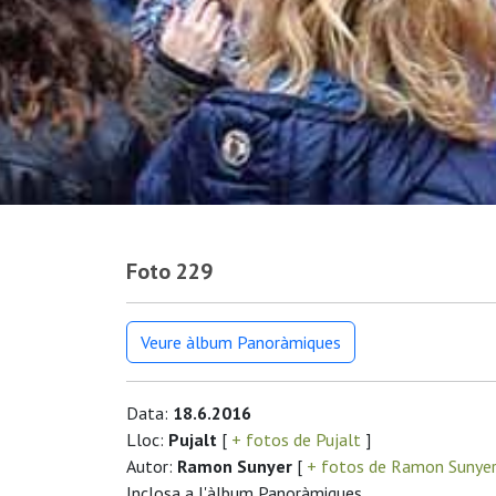
Foto 229
Veure àlbum Panoràmiques
Data:
18.6.2016
Lloc:
Pujalt
[
+ fotos de Pujalt
]
Autor:
Ramon Sunyer
[
+ fotos de Ramon Sunye
Inclosa a l'àlbum Panoràmiques