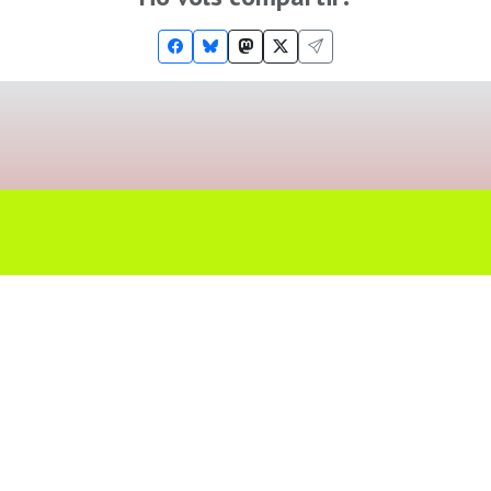
Troba'ns a les Xarxes