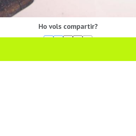
Ho vols compartir?
Troba'ns a les Xarxes