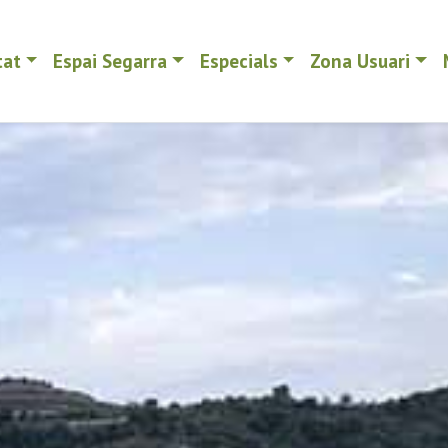
tat
Espai Segarra
Especials
Zona Usuari