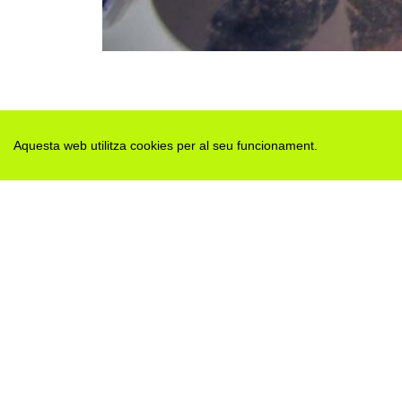
Aquesta web utilitza cookies per al seu funcionament.
Des de 2012 · La Segarra (Catalonia)
Versió juny 2026
Avis legal i Política de privacitat
Avís de cookies
Edita consentiment de cookies
Mapa web
|
Contactar
Realització:
cdnet