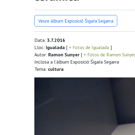
Veure àlbum Exposició Śigaŕa Segarra
Data:
3.7.2016
Lloc:
Igualada
[
+ fotos de Igualada
]
Autor:
Ramon Sunyer
[
+ fotos de Ramon Sunye
Inclosa a l'àlbum Exposició Śigaŕa Segarra
Tema:
cultura