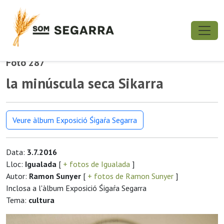
Foto 287
la minúscula seca Sikarra
Veure àlbum Exposició Śigaŕa Segarra
Data:
3.7.2016
Lloc:
Igualada
[
+ fotos de Igualada
]
Autor:
Ramon Sunyer
[
+ fotos de Ramon Sunyer
]
Inclosa a l'àlbum Exposició Śigaŕa Segarra
Tema:
cultura