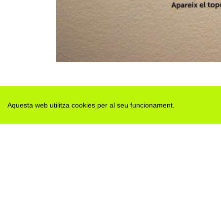
Aquesta web utilitza cookies per al seu funcionament.
Des de 2012 · La Segarra (Catalonia)
Versió juny 2026
Avis legal i Política de privacitat
Avís de cookies
Edita consentiment de cookies