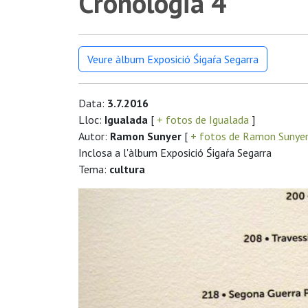
Cronologia 4
Veure àlbum Exposició Śigaŕa Segarra
Data:
3.7.2016
Lloc:
Igualada
[
+ fotos de Igualada
]
Autor:
Ramon Sunyer
[
+ fotos de Ramon Sunye
Inclosa a l'àlbum Exposició Śigaŕa Segarra
Tema:
cultura