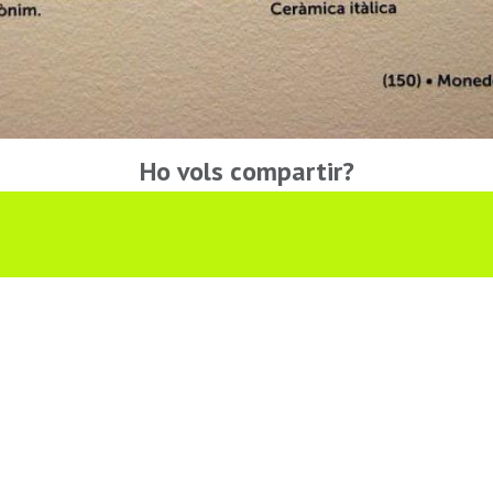
Ho vols compartir?
Troba'ns a les Xarxes